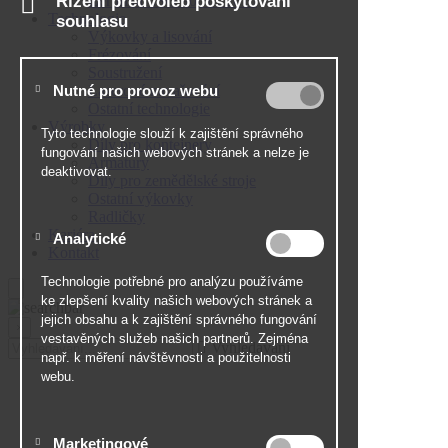
Certifikát ISO 9001 : 2015
Technologie
Výkovky a lisování
Frézování
Soustružení
Laserové navařování
Ostatní technologie
Výrobky
Díly pro kontejnery
Armatury
Díly pro zemědělské stroje
Ostatní výkovky
Radličky
Kariéra
Kontakt
×
Vyhledávání