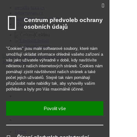
meridla-jirka.cz
odmerovani.cz
zapustkova-kovarna.cz
výkovky
Čeština
English
German
ZÁPUSTKOVÁ
KOVÁRNA
meridla-jirka.cz
odmerovani.cz
zapustkova-kovarna.cz
výkovky
Home