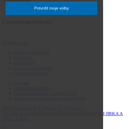
Laserové navařování
Výkovky a lisování
Frézování
Soustružení
Laserové navařování
Ostatní technologie
Doprava
Obchodní podmínky
Zásady zpracování osobních údajů
Souhlas se zpracováním osobních údajů
MODERNIZACE A INOVACE STROJNĚ -
TECHNOLOGICKÉHO ZAŘÍZENÍ SPOLEČNOSTI JIRKA A
SPOL.,S.R.O.