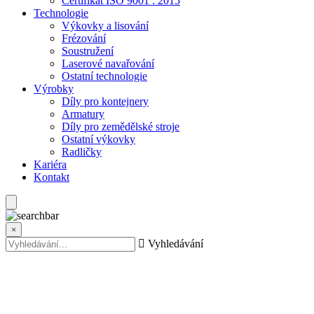
Certifikát ISO 9001 : 2015
Technologie
Výkovky a lisování
Frézování
Soustružení
Laserové navařování
Ostatní technologie
Výrobky
Díly pro kontejnery
Armatury
Díly pro zemědělské stroje
Ostatní výkovky
Radličky
Kariéra
Kontakt
×
Vyhledávání