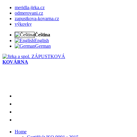
meridla-jirka.cz
odmerovani.cz
zapustkova-kovarna.cz
výkovky
Čeština
English
German
ZÁPUSTKOVÁ
KOVÁRNA
Home