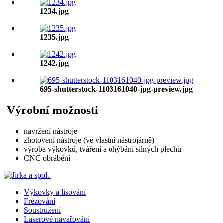
1234.jpg
1235.jpg
1242.jpg
695-shutterstock-1103161040-jpg-preview.jpg
Výrobní možnosti
navržení nástroje
zhotovení nástroje (ve vlastní nástrojárně)
výroba výkovků, tváření a ohýbání silných plechů
CNC obrábění
Výkovky a lisování
Frézování
Soustružení
Laserové navařování