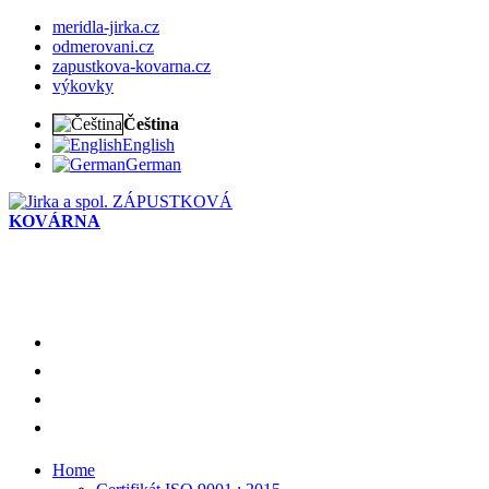
meridla-jirka.cz
odmerovani.cz
zapustkova-kovarna.cz
výkovky
Čeština
English
German
ZÁPUSTKOVÁ
KOVÁRNA
meridla-jirka.cz
odmerovani.cz
zapustkova-kovarna.cz
výkovky
Home