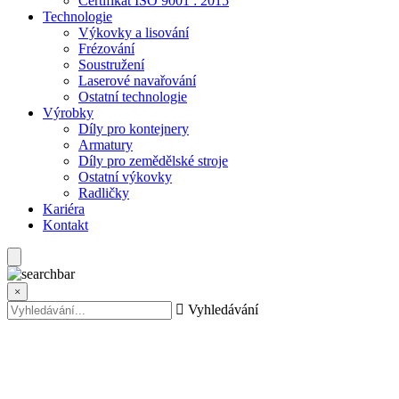
Certifikát ISO 9001 : 2015
Technologie
Výkovky a lisování
Frézování
Soustružení
Laserové navařování
Ostatní technologie
Výrobky
Díly pro kontejnery
Armatury
Díly pro zemědělské stroje
Ostatní výkovky
Radličky
Kariéra
Kontakt
×
Vyhledávání