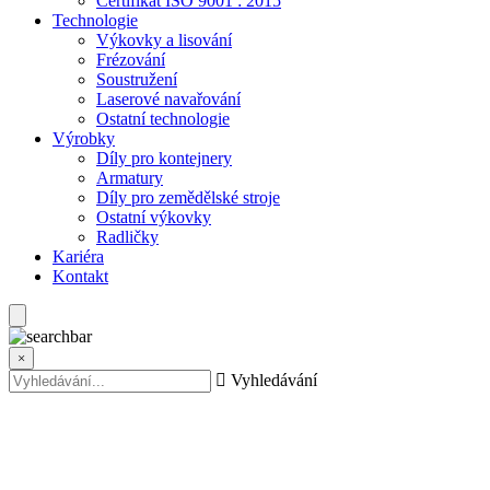
Certifikát ISO 9001 : 2015
Technologie
Výkovky a lisování
Frézování
Soustružení
Laserové navařování
Ostatní technologie
Výrobky
Díly pro kontejnery
Armatury
Díly pro zemědělské stroje
Ostatní výkovky
Radličky
Kariéra
Kontakt
×
Vyhledávání