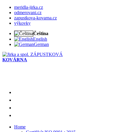
meridla-jirka.cz
odmerovani.cz
zapustkova-kovarna.cz
výkovky
Čeština
English
German
ZÁPUSTKOVÁ
KOVÁRNA
meridla-jirka.cz
odmerovani.cz
zapustkova-kovarna.cz
výkovky
Home