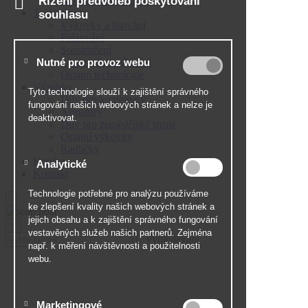
Certifikát ISO 9001 : 2015
Technologie
Výkovky a lisování
Frézování
Soustružení
Laserové navařování
Ostatní technologie
Výrobky
Díly pro kontejnery
Armatury
Díly pro zemědělské stroje
Ostatní výkovky
Radličky
Kariéra
Kontakt
×
Vyhledávání