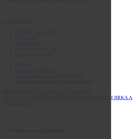
Výkovky a lisování
Frézování
Soustružení
Laserové navařování
Ostatní technologie
Doprava
Obchodní podmínky
Zásady zpracování osobních údajů
Souhlas se zpracováním osobních údajů
MODERNIZACE A INOVACE STROJNĚ -
TECHNOLOGICKÉHO ZAŘÍZENÍ SPOLEČNOSTI JIRKA A
SPOL.,S.R.O.
GPS navigace na naši pobočku